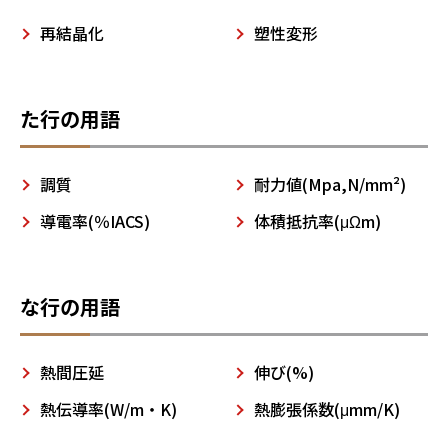
再結晶化
塑性変形
た行の用語
調質
耐力値(Mpa,N/mm²)
導電率(％IACS)
体積抵抗率(μΩm)
な行の用語
熱間圧延
伸び(%)
熱伝導率(W/m・K)
熱膨張係数(μmm/K)